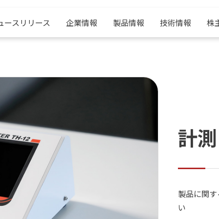
ュースリリース
企業情報
製品情報
技術情報
株
企業情報
製品情報
技術情報
株主・投資家情報
採用情報
中央製作所とは？
電源装置
産学連携
IRニュース
中央製作所の紹介
挨拶
表面処理装置
ベルトーロ整流器
決算短信
職種紹介
計測
会社概要
電解加工機
株式情報
社員サポート
沿革
環境機器
電子公告
採用について
サスティナビリティ
鉄道試験装置
製品に関す
い