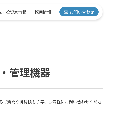
主・投資家情報
採用情報
お問い合わせ
経営方針
抵抗溶接機
水素の取り組み
有価証券報告書
先輩紹介
・管理機器
事業拠点
計測・管理機器
るご質問や御見積もり等、お気軽にお問い合わせくださ