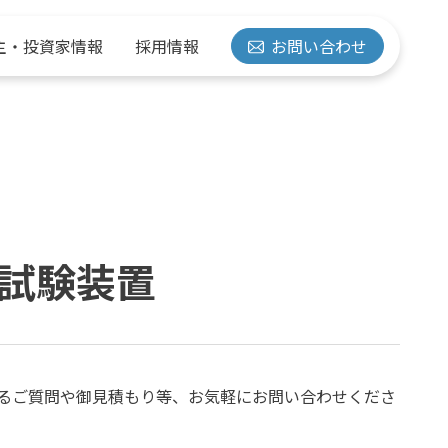
主・投資家情報
採用情報
お問い合わせ
経営方針
抵抗溶接機
水素の取り組み
有価証券報告書
先輩紹介
試験装置
事業拠点
計測・管理機器
るご質問や御見積もり等、お気軽にお問い合わせくださ