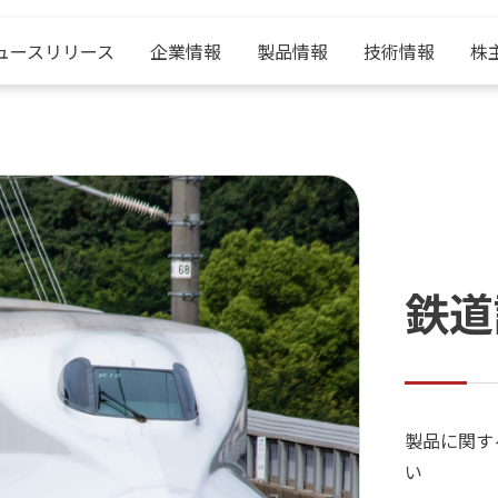
ュースリリース
企業情報
製品情報
技術情報
株
企業情報
製品情報
技術情報
株主・投資家情報
採用情報
中央製作所とは？
電源装置
産学連携
IRニュース
中央製作所の紹介
挨拶
表面処理装置
ベルトーロ整流器
決算短信
職種紹介
鉄道
会社概要
電解加工機
株式情報
社員サポート
沿革
環境機器
電子公告
採用について
サスティナビリティ
鉄道試験装置
製品に関す
い