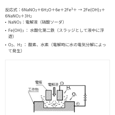
反応式：6NaNO
＋6H
O＋6e＋2Fe
3
＋ → 2Fe(OH)
＋
3
2
3
6NaNO
＋3H
3
2
NaNO
：電解液（硝酸ソーダ）
3
Fe(OH)
： 水酸化第二鉄（スラッジとして液中に浮
3
遊）
O
、H
： 酸素、水素（電解時に水の電気分解によっ
2
2
て発生）