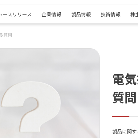
ュースリリース
企業情報
製品情報
技術情報
株
る質問
企業情報
製品情報
技術情報
株主・投資家情報
採用情報
電気
中央製作所とは？
電源装置
産学連携
IRニュース
中央製作所の紹介
挨拶
表面処理装置
ベルトーロ整流器
決算短信
職種紹介
質問
会社概要
電解加工機
株式情報
社員サポート
沿革
環境機器
電子公告
採用について
サスティナビリティ
鉄道試験装置
製品に関す